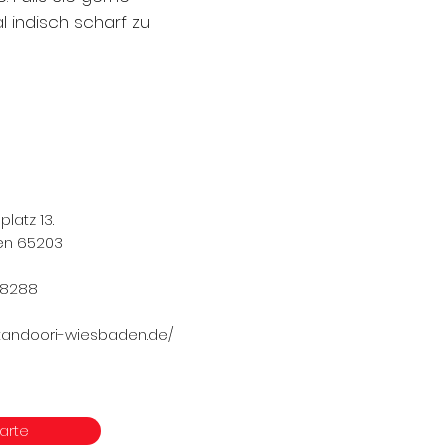
l indisch scharf zu
atz 13.
65203
8288
ajtandoori-wiesbaden.de/
arte