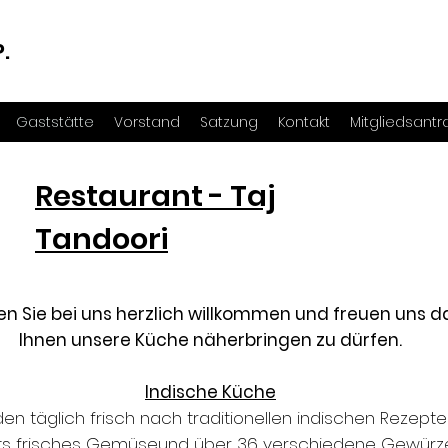
.
Gaststätte
Vorstand
Satzung
Kontakt
Mitgliedsantr
Restaurant - Taj
Tandoori
en Sie bei uns herzlich willkommen und freuen uns d
Ihnen unsere Küche näherbringen zu dürfen.
Indische Küche
n täglich frisch nach traditionellen indischen Rezepte
ts frisches Gemüseund über 36 verschiedene Gewürze. 