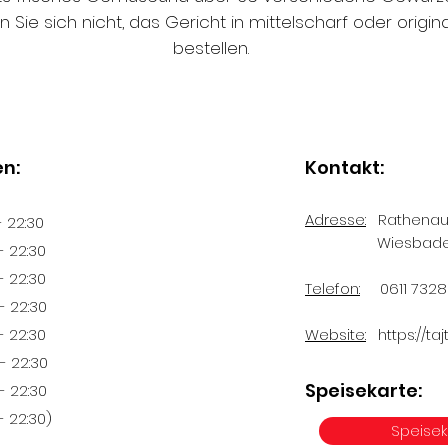
Sie sich nicht, das Gericht in mittelscharf oder origina
bestellen.
n:
Kontakt:
Adresse:
Rathenaupl
 22:30
Wiesbaden 
 22:30
 22:30
Telefon:
0611 7328
- 22:30
 22:30
Website:
https://t
 22:30
Speisekarte:
 22:30
- 22:30)
Speisek